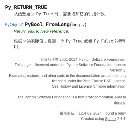
Py_RETURN_TRUE
从函数返回
Py_True
时，需要增加它的引用计数。
PyBool_FromLong
(
)
PyObject
*
long
v
Return value: New reference.
根据
v
的实际值，返回一个
Py_True
或者
Py_False
的新引
用。
©
版权所有
2001-2024, Python Software Foundation.
This page is licensed under the Python Software Foundation License
Version 2.
Examples, recipes, and other code in the documentation are additionally
licensed under the Zero Clause BSD License.
See
History and License
for more information.
The Python Software Foundation is a non-profit corporation.
Please
donate.
最后更新于 12月 09, 2024.
Found a bug
?
Created using
Sphinx
2.4.4.