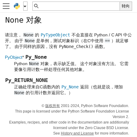
对象
None
请注意，
None
的
PyTypeObject
不会直接在 Python / C API 中公
开。 由于
None
是单例，测试对象标识（在C中使用
==
）就足够
了。 由于同样的原因，没有
PyNone_Check()
函数。
Py_None
PyObject
*
Python
None
对象，表示缺乏值。 这个对象没有方法。 它需
要像引用计数一样处理任何其他对象。
Py_RETURN_NONE
正确处理来自C函数内的
Py_None
返回（也就是说，增加
None
的引用计数并返回它。）
©
版权所有
2001-2024, Python Software Foundation.
This page is licensed under the Python Software Foundation License
Version 2.
Examples, recipes, and other code in the documentation are additionally
licensed under the Zero Clause BSD License.
See
History and License
for more information.