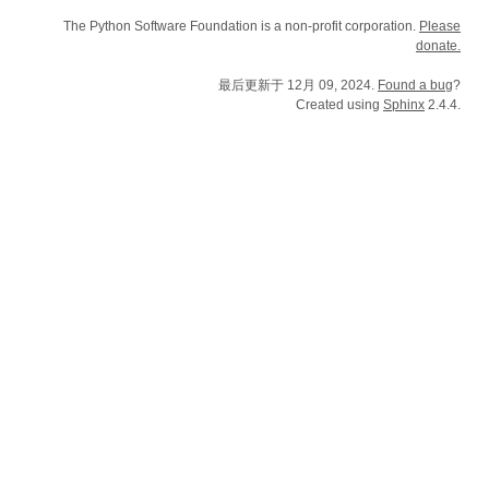
The Python Software Foundation is a non-profit corporation.
Please
donate.
最后更新于 12月 09, 2024.
Found a bug
?
Created using
Sphinx
2.4.4.