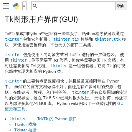
Tk图形用户界面(GUI)
Tcl/Tk集成到Python中已经有一些年头了。Python程序员可以通过
tkinter
包和它的扩展，
tkinter.tix
模块和
tkinter.ttk
模
块，来使用这套鲁棒的、平台无关的窗口工具集。
tkinter
包是使用面向对象方式对 Tcl/Tk 进行的一层薄包装。 使
用
tkinter
，你不需要写 Tcl 代码，但你将需要参阅 Tk 文档，有
时还需要参阅 Tcl 文档。
tkinter
是一组包装器，它将 Tk 的可视
化部件实现为相应的 Python 类。
tkinter
的主要特点是速度很快，并且通常直接附带在 Python
中。 虽然它的官方文档做得不好，但还是有许多可用的资源，包
括：在线参考、教程、入门书等等。
tkinter
还有众所周知的较过
时的外观界面，这在 Tk 8.5 中已得到很大改进。 无论如何，你还可
以考虑许多其他的 GUI 库。 Python wiki 例出了一些替代性的
GUI
框架和工具
。
tkinter
—— Tcl/Tk 的 Python 接口
Tkinter 模块
Tkinter 拾遗