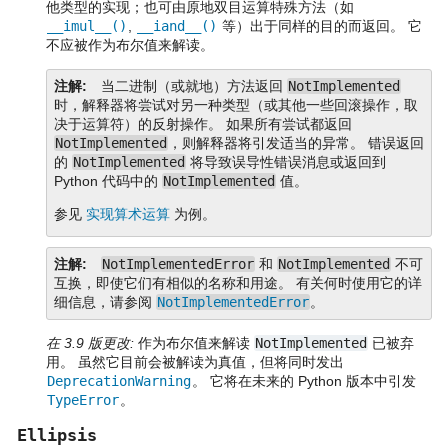
他类型的实现；也可由原地双目运算特殊方法（如
__imul__()
,
__iand__()
等）出于同样的目的而返回。 它
不应被作为布尔值来解读。
注解
当二进制（或就地）方法返回
NotImplemented
时，解释器将尝试对另一种类型（或其他一些回滚操作，取
决于运算符）的反射操作。 如果所有尝试都返回
NotImplemented
，则解释器将引发适当的异常。 错误返回
的
NotImplemented
将导致误导性错误消息或返回到
Python 代码中的
NotImplemented
值。
参见
实现算术运算
为例。
注解
NotImplementedError
和
NotImplemented
不可
互换，即使它们有相似的名称和用途。 有关何时使用它的详
细信息，请参阅
NotImplementedError
。
在 3.9 版更改:
作为布尔值来解读
NotImplemented
已被弃
用。 虽然它目前会被解读为真值，但将同时发出
DeprecationWarning
。 它将在未来的 Python 版本中引发
TypeError
。
Ellipsis