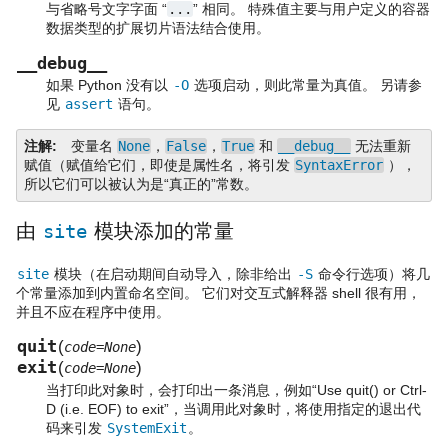
与省略号文字字面 “
...
” 相同。 特殊值主要与用户定义的容器
数据类型的扩展切片语法结合使用。
__debug__
如果 Python 没有以
-O
选项启动，则此常量为真值。 另请参
见
assert
语句。
注解
变量名
None
，
False
，
True
和
__debug__
无法重新
赋值（赋值给它们，即使是属性名，将引发
SyntaxError
），
所以它们可以被认为是“真正的”常数。
由
site
模块添加的常量
site
模块（在启动期间自动导入，除非给出
-S
命令行选项）将几
个常量添加到内置命名空间。 它们对交互式解释器 shell 很有用，
并且不应在程序中使用。
quit
(
)
code=None
exit
(
)
code=None
当打印此对象时，会打印出一条消息，例如“Use quit() or Ctrl-
D (i.e. EOF) to exit”，当调用此对象时，将使用指定的退出代
码来引发
SystemExit
。