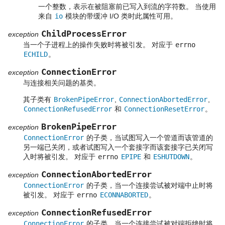
一个整数，表示在被阻塞前已写入到流的字符数。 当使用
来自
io
模块的带缓冲 I/O 类时此属性可用。
ChildProcessError
exception
当一个子进程上的操作失败时将被引发。 对应于
errno
ECHILD
。
ConnectionError
exception
与连接相关问题的基类。
其子类有
BrokenPipeError
,
ConnectionAbortedError
,
ConnectionRefusedError
和
ConnectionResetError
。
BrokenPipeError
exception
ConnectionError
的子类，当试图写入一个管道而该管道的
另一端已关闭，或者试图写入一个套接字而该套接字已关闭写
入时将被引发。 对应于
errno
EPIPE
和
ESHUTDOWN
。
ConnectionAbortedError
exception
ConnectionError
的子类，当一个连接尝试被对端中止时将
被引发。 对应于
errno
ECONNABORTED
。
ConnectionRefusedError
exception
ConnectionError
的子类，当一个连接尝试被对端拒绝时将