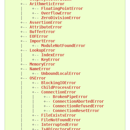
+--
ArithmeticError
|
+--
FloatingPointError
|
+--
OverflowError
|
+--
ZeroDivisionError
+--
AssertionError
+--
AttributeError
+--
BufferError
+--
EOFError
+--
ImportError
|
+--
ModuleNotFoundError
+--
LookupError
|
+--
IndexError
|
+--
KeyError
+--
MemoryError
+--
NameError
|
+--
UnboundLocalError
+--
OSError
|
+--
BlockingIOError
|
+--
ChildProcessError
|
+--
ConnectionError
|
|
+--
BrokenPipeError
|
|
+--
ConnectionAbortedError
|
|
+--
ConnectionRefusedError
|
|
+--
ConnectionResetError
|
+--
FileExistsError
|
+--
FileNotFoundError
|
+--
InterruptedError
|
+--
IsADirectoryError