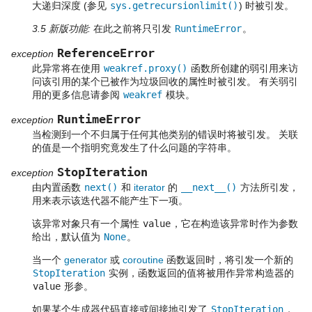
大递归深度 (参见
sys.getrecursionlimit()
) 时被引发。
3.5 新版功能:
在此之前将只引发
RuntimeError
。
ReferenceError
exception
此异常将在使用
weakref.proxy()
函数所创建的弱引用来访
问该引用的某个已被作为垃圾回收的属性时被引发。 有关弱引
用的更多信息请参阅
weakref
模块。
RuntimeError
exception
当检测到一个不归属于任何其他类别的错误时将被引发。 关联
的值是一个指明究竟发生了什么问题的字符串。
StopIteration
exception
由内置函数
next()
和
iterator
的
__next__()
方法所引发，
用来表示该迭代器不能产生下一项。
该异常对象只有一个属性
value
，它在构造该异常时作为参数
给出，默认值为
None
。
当一个
generator
或
coroutine
函数返回时，将引发一个新的
StopIteration
实例，函数返回的值将被用作异常构造器的
value
形参。
如果某个生成器代码直接或间接地引发了
StopIteration
，