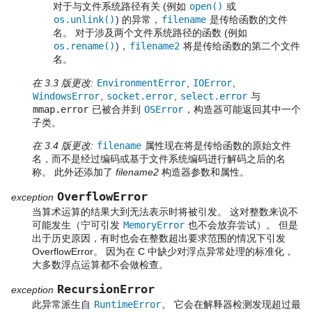
对于与文件系统路径有关 (例如
open()
或
os.unlink()
) 的异常，
filename
是传给函数的文件
名。 对于涉及两个文件系统路径的函数 (例如
os.rename()
)，
filename2
将是传给函数的第二个文件
名。
在 3.3 版更改:
EnvironmentError
,
IOError
,
WindowsError
,
socket.error
,
select.error
与
mmap.error
已被合并到
OSError
，构造器可能返回其中一个
子类。
在 3.4 版更改:
filename
属性现在将是传给函数的原始文件
名，而不是经过编码或基于文件系统编码进行解码之后的名
称。 此外还添加了
filename2
构造器参数和属性。
OverflowError
exception
当算术运算的结果大到无法表示时将被引发。 这对整数来说不
可能发生（宁可引发
MemoryError
也不会放弃尝试）。 但是
出于历史原因，有时也会在整数超出要求范围的情况下引发
OverflowError。 因为在 C 中缺少对浮点异常处理的标准化，
大多数浮点运算都不会做检查。
RecursionError
exception
此异常派生自
RuntimeError
。 它会在解释器检测发现超过最