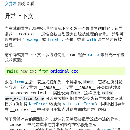
义异常
部分查看。
异常上下文
当有其他异常已经被处理的情况下又引发一个新异常的时候，新异
常的
__context__
属性会被自动设为已经被处理的异常。 异常可
以在使用了
except
或
finally
子句，或者
with
语句的时候被
处理。
这个隐式异常上下文可以通过使用
from
配合
raise
来补充一个显
式的原因:
raise
new_exc
from
original_exc
跟在
from
之后一表达式必须为一个异常或
None
。 它将在所引发
的异常上被设置为
__cause__
。 设置
__cause__
还会隐式地将
__suppress_context__
属性设为
True
，这样使用
raise
new_exc
from
None
可以有效地将旧异常替换为新异常来显示其
目的 (例如将
KeyError
转换为
AttributeError
)，同时让旧异常
在
__context__
中保持可用状态以便在调试时进行内省。
除了异常本身的回溯以外，默认的回溯还会显示这些串连的异常。
__cause__
中的显式串连异常如果存在将总是显示。
__context__
中的隐式串连异常仅在
__cause__
为
None
并且