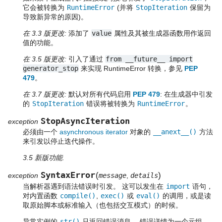
它会被转换为
RuntimeError
(并将
StopIteration
保留为
导致新异常的原因)。
在 3.3 版更改:
添加了
value
属性及其被生成器函数用作返回
值的功能。
在 3.5 版更改:
引入了通过
from
__future__
import
generator_stop
来实现 RuntimeError 转换，参见
PEP
479
。
在 3.7 版更改:
默认对所有代码启用
PEP 479
: 在生成器中引发
的
StopIteration
错误将被转换为
RuntimeError
。
StopAsyncIteration
exception
必须由一个
asynchronous iterator
对象的
__anext__()
方法
来引发以停止迭代操作。
3.5 新版功能.
SyntaxError
(
)
exception
message
,
details
当解析器遇到语法错误时引发。 这可以发生在
import
语句，
对内置函数
compile()
,
exec()
或
eval()
的调用，或是读
取原始脚本或标准输入（也包括交互模式）的时候。
异常实例的
str()
只返回错误消息。 错误详情为一个元组，