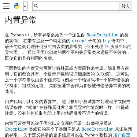
内置异常
在 Python 中，所有异常必须为一个派生自
BaseException
的类
的实例。 在带有提及一个特定类的
except
子句的
try
语句中，
该子句也会处理任何派生自该类的异常类（但不处理
它
所派生出的
异常类）。 通过子类化创建的两个不相关异常类永远是不等效的，
既使它们具有相同的名称。
下面列出的内置异常可通过解释器或内置函数来生成。除非另有说
明，它们都会具有一个提示导致错误详细原因的“关联值”。 这可以
是一个字符串或由多个信息项（例如一个错误码和一个解释错误的
字符串）组成的元组。 关联值通常会作为参数被传递给异常类的构
造器。
用户代码可以引发内置异常。 这可被用于测试异常处理程序或报告
错误条件，“就像” 在解释器引发了相同异常的情况时一样；但是请
注意，没有任何机制能防止用户代码引发不适当的错误。
内置异常类可以被子类化以定义新的异常；鼓励程序员从
Exception
类或它的某个子类而不是从
BaseException
来派生新
的异常。 关于定义异常的更多信息可以在 Python 教程的
用户自定