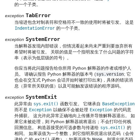
的一个子类。
TabError
exception
当缩进包含对制表符和空格符不一致的使用时将被引发。 这是
IndentationError
的一个子类。
SystemError
exception
当解释器发现内部错误，但情况看起来尚未严重到要放弃所有
希望时将被引发。 关联的值是一个指明发生了什么问题的字符
串（表示为低层级的符号）。
你应当将此问题报告给你所用 Python 解释器的作者或维护人
员。 请确认报告 Python 解释器的版本号 (
sys.version
; 它
也会在交互式 Python 会话开始时被打印出来)，具体的错误消
息（异常所关联的值）以及可能触发该错误的程序源码。
SystemExit
exception
此异常由
sys.exit()
函数引发。 它继承自
BaseException
而不是
Exception
以确保不会被处理
Exception
的代码意
外捕获。 这允许此异常正确地向上传播并导致解释器退出。 如
果它未被处理，则 Python 解释器就将退出；不会打印任何栈
回溯信息。 构造器接受的可选参数与传递给
sys.exit()
的
相同。 如果该值为一个整数，则它指明系统退出状态码（会传
递给 C 的
exit()
函数）；如果该值为
None
，则退出状态码