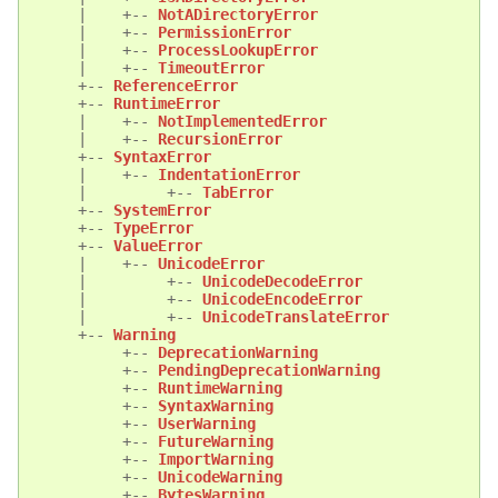
|
+--
NotADirectoryError
|
+--
PermissionError
|
+--
ProcessLookupError
|
+--
TimeoutError
+--
ReferenceError
+--
RuntimeError
|
+--
NotImplementedError
|
+--
RecursionError
+--
SyntaxError
|
+--
IndentationError
|
+--
TabError
+--
SystemError
+--
TypeError
+--
ValueError
|
+--
UnicodeError
|
+--
UnicodeDecodeError
|
+--
UnicodeEncodeError
|
+--
UnicodeTranslateError
+--
Warning
+--
DeprecationWarning
+--
PendingDeprecationWarning
+--
RuntimeWarning
+--
SyntaxWarning
+--
UserWarning
+--
FutureWarning
+--
ImportWarning
+--
UnicodeWarning
+--
BytesWarning