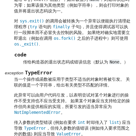
为零；如果该值为其他类型（例如字符串），则会打印对象的
值并将退出状态码设为一。
对
sys.exit()
的调用会被转换为一个异常以便能执行清理处
理程序 (
try
语句的
finally
子句)，并且使得调试器可以执
行一段脚本而不必冒失去控制的风险。 如果绝对确实地需要立
即退出（例如在调用
os.fork()
之后的子进程中）则可使用
os._exit()
.
code
传给构造器的退出状态码或错误信息（默认为
None
。）
TypeError
exception
当一个操作或函数被应用于类型不适当的对象时将被引发。 关
联的值是一个字符串，给出有关类型不匹配的详情。
此异常可以由用户代码引发，以表明尝试对某个对象进行的操
作不受支持也不应当受支持。 如果某个对象应当支持给定的操
作但尚未提供相应的实现，所要引发的适当异常应为
NotImplementedError
。
传入参数的类型错误 (例如在要求
int
时却传入了
list
) 应当
导致
TypeError
，但传入参数的值错误 (例如传入要求范围之
外的数值) 则应当导致
ValueError
。