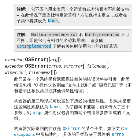
注解
它不应当用来表示一个运算符或方法根本不能被支持
-- 在此情况下应当让特定运算符 / 方法保持未定义，或者在
子类中将其设为
None
。
注解
NotImplementedError
和
NotImplemented
不可
互换，即使它们有相似的名称和用途。 请参阅
NotImplemented
了解有关何时使用它们的详细说明。
OSError
[
]
(
)
exception
arg
OSError
[
[
(
exception
errno
,
strerror
,
filename
,
[
]
]
]
)
winerror
,
filename2
此异常在一个系统函数返回系统相关的错误时将被引发，此类
错误包括 I/O 操作失败例如 "文件未找到" 或 "磁盘已满" 等（不
包括非法参数类型或其他偶然性错误）。
构造器的第二种形式可设置如下所述的相应属性。 如果未指定
这些属性则默认为
None
。 为了能向下兼容，如果传入了三个
参数，则
args
属性将仅包含由前两个构造器参数组成的 2 元
组。
构造器实际返回的往往是
OSError
的某个子类，如下文
OS
exceptions
中所描述的。 具体的子类取决于最终的
errno