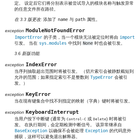
定。 设定后它们将分别表示被尝试导入的模块名称与触发异常
的任意文件所在路径。
在 3.3 版更改:
添加了
name
与
path
属性。
ModuleNotFoundError
exception
ImportError
的子类，当一个模块无法被定位时将由
import
引发。 当在
sys.modules
中找到
None
时也会被引发。
3.6 新版功能.
IndexError
exception
当序列抽取超出范围时将被引发。 （切片索引会被静默截短到
允许的范围；如果指定索引不是整数则
TypeError
会被引
发。）
KeyError
exception
当在现有键集合中找不到指定的映射（字典）键时将被引发。
KeyboardInterrupt
exception
当用户按下中断键 (通常为
或
) 时将被引
Control-C
Delete
发。 在执行期间，会定期检测中断信号。 该异常继承自
BaseException
以确保不会被处理
Exception
的代码意外
捕获，这样可以避免退出解释器。