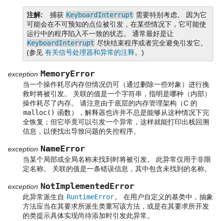
注解
捕获
KeyboardInterrupt
需要特别考虑。 因为它
可能会在不可预知的点位被引发，在某些情况下，它可能使
运行中的程序陷入不一致的状态。 通常最好是让
KeyboardInterrupt
尽快结束程序或者完全避免引发它。
(参见
有关信号处理器和异常的注释
。)
MemoryError
exception
当一个操作耗尽内存但情况仍可（通过删除一些对象）进行挽
救时将被引发。 关联的值是一个字符串，指明是哪种（内部）
操作耗尽了内存。 请注意由于底层的内存管理架构（C 的
malloc()
函数），解释器也许并不总是能够从这种情况下完
全恢复；但它毕竟可以引发一个异常，这样就能打印出栈回溯
信息，以便找出导致问题的失控程序。
NameError
exception
当某个局部或全局名称未找到时将被引发。 此异常仅用于非限
定名称。 关联的值是一条错误信息，其中包含未找到的名称。
NotImplementedError
exception
此异常派生自
RuntimeError
。 在用户自定义的基类中，抽象
方法应当在其要求所派生类重写该方法，或是在其要求所开发
的类提示具体实现尚待添加时引发此异常。