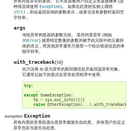
所有内置异常的基类。 它不应该被用户自定义类直接继承 (这
种情况请使用
Exception
)。 如果在此类的实例上调用
str()
，则会返回实例的参数表示，或者当没有参数时返回空
字符串。
args
传给异常构造器的参数元组。 某些内置异常 (例如
OSError
) 接受特定数量的参数并赋予此元组中的元素特
殊的含义，而其他异常通常只接受一个给出错误信息的单
独字符串。
with_traceback
(
)
tb
此方法将
tb
设为异常的新回溯信息并返回该异常对象。
它通常以如下的形式在异常处理程序中使用:
try
:
...
except
SomeException
:
tb
=
sys
.
exc_info
()[
2
]
raise
OtherException
(
...
)
.
with_traceback
(
Exception
exception
所有内置的非系统退出类异常都派生自此类。 所有用户自定义
异常也应当派生自此类。