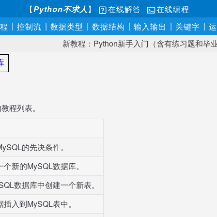
【
Python不求人
】
在线解答
在线编程
|
|
|
|
|
|
程
控制流
数据类型
数据结构
输入输出
关键字
运
新教程：Python新手入门（含有练习题和毕
库
L的教程列表。
的MySQL的先决条件。
建一个新的MySQL数据库。
MySQL数据库中创建一个新表。
数据插入到MySQL表中。