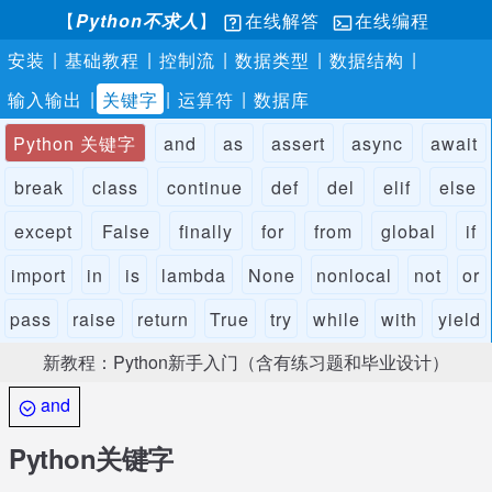
【
Python不求人
】
在线解答
在线编程
|
|
|
|
|
安装
基础教程
控制流
数据类型
数据结构
|
|
|
输入输出
关键字
运算符
数据库
Python 关键字
and
as
assert
async
await
break
class
continue
def
del
elif
else
except
False
finally
for
from
global
if
import
in
is
lambda
None
nonlocal
not
or
pass
raise
return
True
try
while
with
yield
新教程：Python新手入门（含有练习题和毕业设计）
and
Python关键字