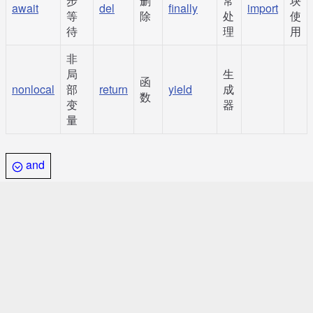
步
删
常
块
await
del
finally
import
等
除
处
使
待
理
用
非
局
生
函
nonlocal
部
return
yield
成
数
变
器
量
and