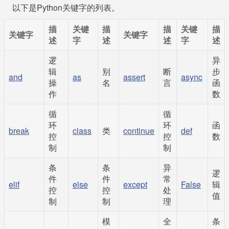
以下是Python关键字的列表。
描
关键
描
描
关键
描
关键字
关键字
述
字
述
述
字
述
逻
异
辑
别
断
步
and
as
assert
async
操
名
言
函
作
数
循
循
环
环
函
break
class
类
continue
def
控
控
数
制
制
条
条
异
逻
件
件
常
elif
else
except
False
辑
控
控
处
值
制
制
理
模
全
条