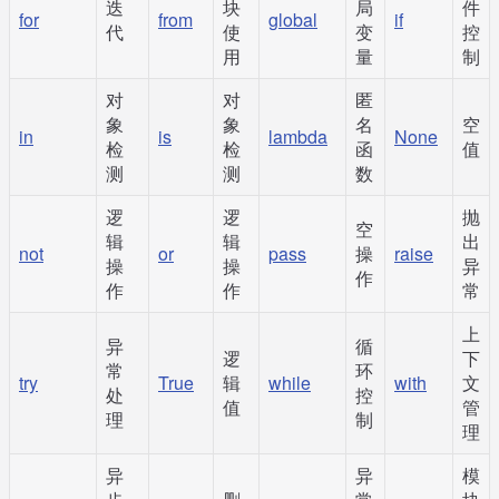
迭
块
局
件
for
from
global
if
代
使
变
控
用
量
制
对
对
匿
象
象
名
空
in
is
lambda
None
检
检
函
值
测
测
数
逻
逻
抛
空
辑
辑
出
not
or
pass
操
raise
操
操
异
作
作
作
常
上
异
循
逻
下
常
环
try
True
辑
while
with
文
处
控
值
管
理
制
理
异
异
模