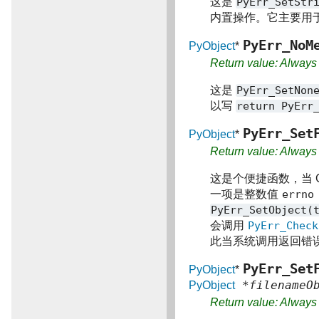
这是
PyErr_SetStr
内置操作。它主要用
PyErr_NoM
PyObject
*
Return value: Alway
这是
PyErr_SetNon
以写
return
PyErr
PyErr_Set
PyObject
*
Return value: Alway
这是个便捷函数，当 
一项是整数值
errno
PyErr_SetObject(
会调用
PyErr_Check
此当系统调用返回错
PyErr_Set
PyObject
*
*filenameOb
PyObject
Return value: Alway