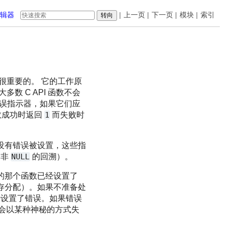
编辑器
|
上一页
|
下一页
|
模块
|
索引
识是很重要的。 它的工作原
数 C API 函数不会
错误指示器，如果它们应
数成功时返回
1
而失败时
没有错误被设置，这些指
个非
NULL
的回溯）。
的那个函数已经设置了
存分配）。如果不准备处
经设置了错误。如果错误
可能会以某种神秘的方式失