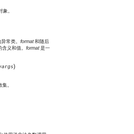
 对象。
中的异常类。
format
和随后
的含义和值。
format
是一
)
args
数集。