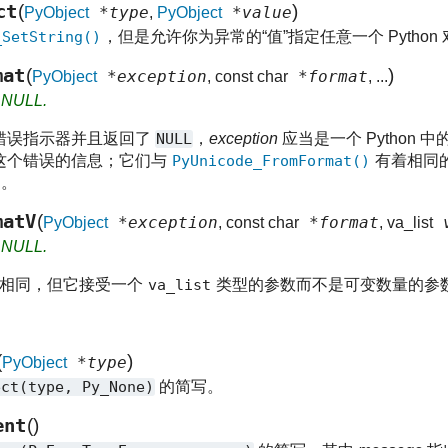
ct
(
)
*type
*value
PyObject
,
PyObject
_SetString()
，但是允许你为异常的“值”指定任意一个 Python
mat
(
)
*exception
*format
PyObject
, const char
, ...
s NULL.
错误指示器并且返回了
NULL
，
exception
应当是一个 Python 
这个错误的信息；它们与
PyUnicode_FromFormat()
有着相同
串。
matV
(
*exception
*format
v
PyObject
, const char
, va_list
s NULL.
相同，但它接受一个
va_list
类型的参数而不是可变数量的参
(
)
*type
PyObject
ect(type,
Py_None)
的简写。
ent
(
)