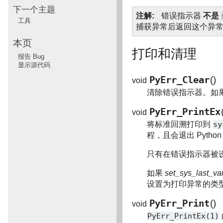
下一个主题
注解
错误指示器
不是
工具
捕获异常后返回这个异
本页
打印和清理
报告 Bug
显示源代码
PyErr_Clear
(
)
void
清除错误指示器。如
PyErr_PrintEx
void
将标准回溯打印到
sy
程，且会退出 Pytho
只有在错误指示器被
如果
set_sys_last_va
设置为打印异常的类
PyErr_Print
(
)
void
PyErr_PrintEx(1)