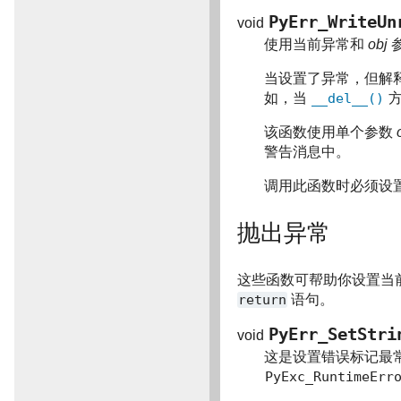
PyErr_WriteUn
void
使用当前异常和
obj
当设置了异常，但解
如，当
__del__()
方
该函数使用单个参数
警告消息中。
调用此函数时必须设
抛出异常
这些函数可帮助你设置当
return
语句。
PyErr_SetStri
void
这是设置错误标记最
PyExc_RuntimeErr