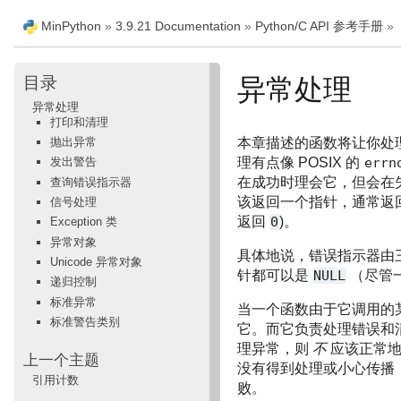
MinPython
»
3.9.21 Documentation
»
Python/C API 参考手册
»
目录
异常处理
异常处理
打印和清理
抛出异常
本章描述的函数将让你处理和
理有点像 POSIX 的
errn
发出警告
在成功时理会它，但会在失
查询错误指示器
该返回一个指针，通常返
信号处理
返回
0
)。
Exception 类
异常对象
具体地说，错误指示器由
Unicode 异常对象
针都可以是
NULL
（尽管
递归控制
标准异常
当一个函数由于它调用的
标准警告类别
它。而它负责处理错误和
理异常，则
不
应该正常地
上一个主题
没有得到处理或小心传播，对
引用计数
败。