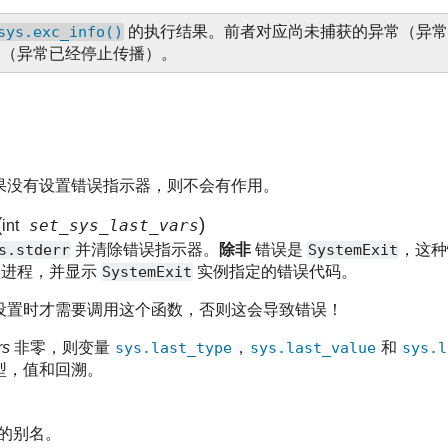
sys.exc_info()
的执行结果。前者对应尚未捕获的异常（异常
常（异常已经停止传播）。
果没有设置错误指示器，则不会有作用。
(
)
set_sys_last_vars
int
s.stderr
并清除错误指示器。
除非
错误是
SystemExit
，这种
n 进程，并显示
SystemExit
实例指定的错误代码。
设置时才需要调用这个函数，否则这会导致错误！
rs
非零，则变量
sys.last_type
，
sys.last_value
和
sys.l
型，值和回溯。
的别名。