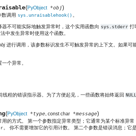
raisable
(
)
*obj
PyObject
参数调用
sys.unraisablehook()
。
释器不可能实际地触发异常时，这个实用函数向
sys.stderr
打
法中发生异常时使用这个函数。
obj
进行调用，该参数标识发生不可触发异常的上下文。如果可
置一个异常。
前线程的错误指示器。为了方便起见，一些函数将始终返回
NUL
ng
(
)
*type
*message
PyObject
, const char
常用的方式。 第一个参数指定异常类型；它通常为某个标准异常
or
。 你不需要增加它的引用计数。 第二个参数是错误消息；它