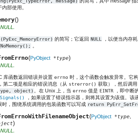
ing(PyExc_TypeError,
message)
的简写，其中
message
指
于内部使用。
emory
(
)
s NULL.
e(PyExc_MemoryError)
的简写；它返回
NULL
，以便当内存耗
_NoMemory();
。
FromErrno
(
)
*type
PyObject
s NULL.
C 库函数返回错误并设置
errno
时，这个函数会触发异常。它
，第二项是相应的错误消息（从
strerror()
获取），然后调用
type,
object)
。在 Unix 上，当
errno
值是
EINTR
，即中断
Signals()
，如果设置了错误指示器，则将其设置为该值。该
误时，围绕系统调用的包装函数可以写成
return
PyErr_SetFr
FromErrnoWithFilenameObject
(
*type
PyObject
,
)
ject
s NULL.