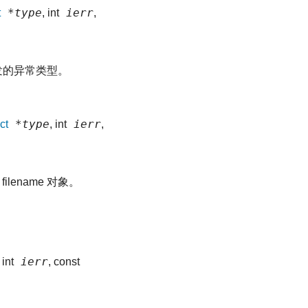
*type
ierr
t
, int
,
发的异常类型。
*type
ierr
ct
, int
,
lename 对象。
ierr
, int
, const