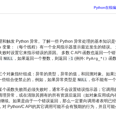
Python在线
触发 Python 异常。了解一些 Python 异常处理的基本知
o
变量：（每个线程）有一个全局指示器显示最近发生的错误。 大多
败时设置它来指示错误的原因。 多数 C API 函数也返回一个
回
NULL
，如果返回一个整数，则返回
-1
(例外:
PyArg_*()
函
三个对象指针组成：异常的类型，异常的值，和回溯对象。如果
一些组合使禁止的，例如，如果异常类型是
NULL
，你不能有一
某个函数失败而必须失败时，通常不会设置错误指示器；它调用
清理异常，或在清除其拥有的所有资源后返回（如对象应用或内
继续。如果是由于一个错误返回，那么一定要向调用者表明已
 Python/C API的其它调用可能不会有预期的行为，并且