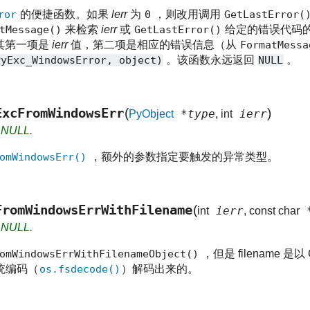
ror
的便捷函数。如果
lerr
为
0
，则改用调用
GetLastError(
tMessage()
来检索
ierr
或
GetLastError()
给定的错误代码的 
其第一项是
ierr
值，第二项是相应的错误信息（从
FormatMessa
PyExc_WindowsError,
object)
。该函数永远返回
NULL
。
ExcFromWindowsErr
(
)
*type
ierr
PyObject
, int
s NULL.
omWindowsErr()
，额外的参数指定要触发的异常类型。
FromWindowsErrWithFilename
(
ierr
*
int
, const char
s NULL.
omWindowsErrWithFilenameObject()
，但是 filename 
统编码（
os.fsdecode()
）解码出来的。