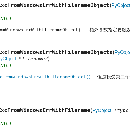
ExcFromWindowsErrWithFilenameObject
(
PyObjec
s NULL.
omWindowsErrWithFilenameObject()
，额外参数指定要触
ExcFromWindowsErrWithFilenameObjects
(
PyObje
)
*filename2
yObject
s NULL.
cFromWindowsErrWithFilenameObject()
，但是接受第二个 fi
ExcFromWindowsErrWithFilename
(
*type
PyObject
s NULL.