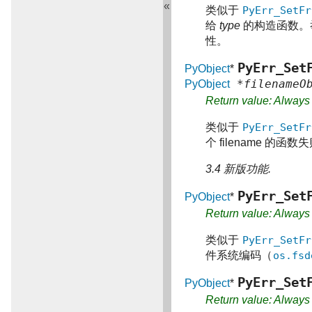
«
类似于
PyErr_SetFr
给
type
的构造函数。
性。
PyErr_Set
PyObject
*
*filenameOb
PyObject
Return value: Alway
类似于
PyErr_SetFr
个 filename 的
3.4 新版功能.
PyErr_Set
PyObject
*
Return value: Alway
类似于
PyErr_SetFr
件系统编码（
os.fsd
PyErr_Set
PyObject
*
Return value: Alway