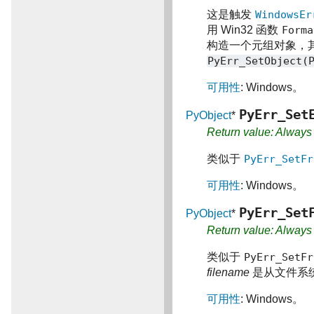
这是触发
WindowsEr
用 Win32 函数
Forma
构造一个元组对象，
PyErr_SetObject(
可用性
: Windows。
PyErr_Set
PyObject
*
Return value: Alway
类似于
PyErr_SetFr
可用性
: Windows。
PyErr_Set
PyObject
*
Return value: Alway
类似于
PyErr_SetFr
filename
是从文件系
可用性
: Windows。