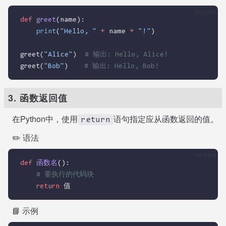
python
def
greet
(name):
print
(
"Hello, "
+
 name 
+
"!"
)
greet(
"Alice"
)  
# 输出: Hello, Alice!
greet(
"Bob"
)    
# 输出: Hello, Bob!
3. 函数返回值
在Python中，使用
语句指定应从函数返回的值。
return
✏️ 语法
python
def
函数名
():
# 要执行的代码块
return
 值
📘 示例