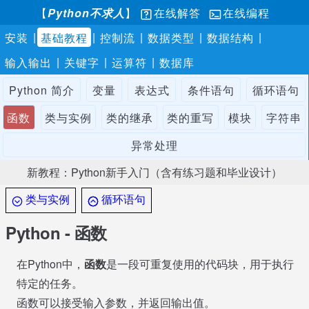
【
Python不求人
】
在线解答
在线编程
|
|
|
|
|
安装
基础教程
控制流
数据类型
数据结构
|
|
|
输入输出
关键字
运算符
数据库
Python 简介
变量
表达式
条件语句
循环语句
函数
类与实例
类的继承
类的重写
模块
字符串
异常处理
新教程：Python新手入门（含有练习题和毕业设计）
类与实例
循环语句
Python - 函数
在Python中，
函数
是一段可重复使用的代码块，用于执行
特定的任务。
函数可以接受输入参数，并返回输出值。