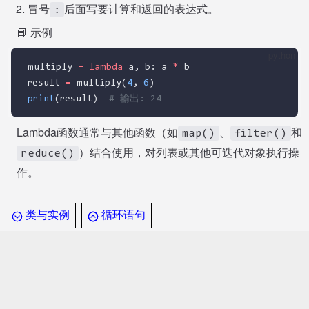
冒号
后面写要计算和返回的表达式。
:
📘 示例
python
multiply 
=
lambda
 a, b: a 
*
 b
result 
=
 multiply(
4
, 
6
)
print
(result)  
# 输出: 24
Lambda函数通常与其他函数（如
、
和
map()
filter()
）结合使用，对列表或其他可迭代对象执行操
reduce()
作。
类与实例
循环语句