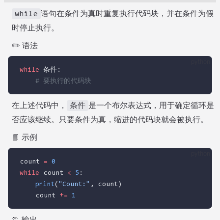
语句在条件为真时重复执行代码块，并在条件为假
while
时停止执行。
✏️ 语法
python
while
 条件:
# 要执行的代码块
在上述代码中，
是一个布尔表达式，用于确定循环是
条件
否应该继续。只要条件为真，缩进的代码块就会被执行。
📘 示例
python
count 
=
0
while
 count 
<
5
:
print
(
"Count:"
, count)
    count 
+=
1
🏃 输出