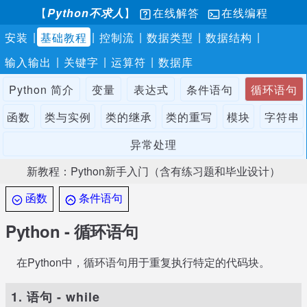
【
Python不求人
】
在线解答
在线编程
|
|
|
|
|
安装
基础教程
控制流
数据类型
数据结构
|
|
|
输入输出
关键字
运算符
数据库
Python 简介
变量
表达式
条件语句
循环语句
函数
类与实例
类的继承
类的重写
模块
字符串
异常处理
新教程：Python新手入门（含有练习题和毕业设计）
函数
条件语句
Python - 循环语句
在Python中，循环语句用于重复执行特定的代码块。
1. 语句 - while