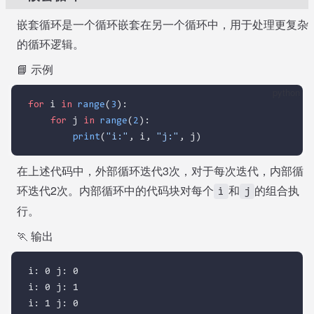
嵌套循环是一个循环嵌套在另一个循环中，用于处理更复杂
的循环逻辑。
📘 示例
python
for
 i 
in
range
(
3
):
for
 j 
in
range
(
2
):
print
(
"i:"
, i, 
"j:"
, j)
在上述代码中，外部循环迭代3次，对于每次迭代，内部循
环迭代2次。内部循环中的代码块对每个
和
的组合执
i
j
行。
🏃 输出
i: 0 j: 0
i: 0 j: 1
i: 1 j: 0