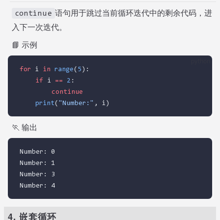
语句用于跳过当前循环迭代中的剩余代码，进
continue
入下一次迭代。
📘 示例
python
for
 i 
in
range
(
5
):
if
 i 
==
2
:
continue
print
(
"Number:"
, i)
🏃 输出
Number: 0
Number: 1
Number: 3
Number: 4
4. 嵌套循环