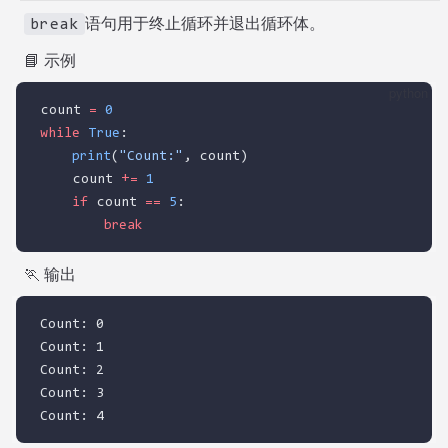
语句用于终止循环并退出循环体。
break
📘 示例
python
count 
=
0
while
True
:
print
(
"Count:"
, count)
    count 
+=
1
if
 count 
==
5
:
break
🏃 输出
Count: 0
Count: 1
Count: 2
Count: 3
Count: 4