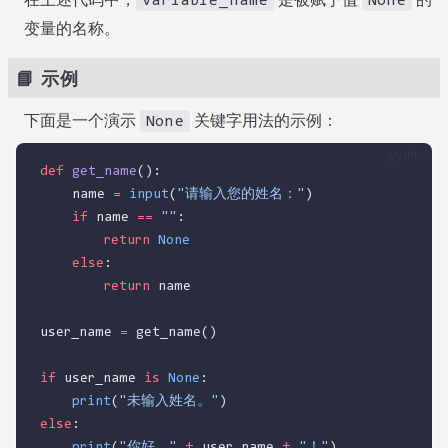
variable_name
None
变量的名称。
📘 示例
下面是一个演示
关键字用法的示例：
None
python
def
get_name
():
    name 
=
input
(
"请输入您的姓名："
)
if
 name 
==
""
:
return
None
else
:
return
 name
user_name 
=
 get_name()
if
 user_name 
is
None
:
print
(
"未输入姓名。"
)
else
:
print
(
"你好，"
+
 user_name 
+
"！"
)