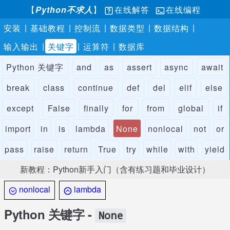
【
Python不求人
】
在线解答
在线编程
|
|
|
|
|
安装
基础教程
控制流
数据类型
数据结构
|
|
|
输入输出
关键字
运算符
数据库
Python 关键字
and
as
assert
async
await
break
class
continue
def
del
elif
else
except
False
finally
for
from
global
if
import
in
is
lambda
None
nonlocal
not
or
pass
raise
return
True
try
while
with
yield
新教程：Python新手入门（含有练习题和毕业设计）
nonlocal
lambda
Python 关键字 -
None