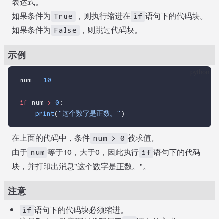
表达式。
如果条件为
，则执行缩进在
语句下的代码块。
True
if
如果条件为
，则跳过代码块。
False
示例
python
num 
=
10
if
 num 
>
0
:
print
(
"这个数字是正数。"
)
在上面的代码中，条件
被求值。
num > 0
由于
等于10，大于0，因此执行
语句下的代码
num
if
块，并打印出消息"这个数字是正数。"。
注意
语句下的代码块必须缩进。
if