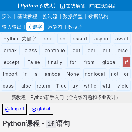
【
Python不求人
】
在线解答
在线编程
|
|
|
|
|
安装
基础教程
控制流
数据类型
数据结构
|
|
|
输入输出
关键字
运算符
数据库
Python 关键字
and
as
assert
async
await
break
class
continue
def
del
elif
else
except
False
finally
for
from
global
if
import
in
is
lambda
None
nonlocal
not
or
pass
raise
return
True
try
while
with
yield
新教程：Python新手入门（含有练习题和毕业设计）
import
global
Python课程 -
语句
if