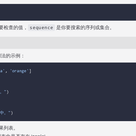
要检查的值，
是你要搜索的序列或集合。
sequence
用法的示例：
a'
, 
'orange'
]
。"
)
中。"
)
果列表。