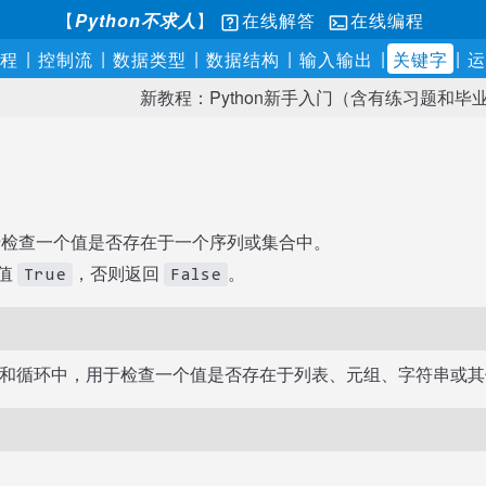
【
Python不求人
】
在线解答
在线编程
|
|
|
|
|
|
程
控制流
数据类型
数据结构
输入输出
关键字
运
新教程：Python新手入门（含有练习题和毕
检查一个值是否存在于一个序列或集合中。
值
，否则返回
。
True
False
和循环中，用于检查一个值是否存在于列表、元组、字符串或其
：