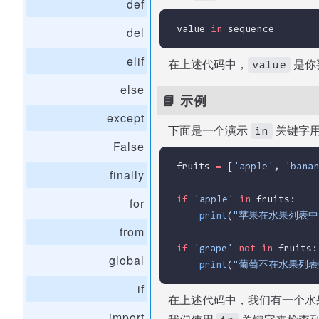
def
value 
in
 sequence
del
elif
在上述代码中，
是你
value
else
📘 示例
except
下面是一个演示
关键字
in
False
fruits 
=
 [
'apple'
, 
'banan
finally
if
'apple'
in
 fruits:
for
print
(
"苹果在水果列表中
from
if
'grape'
not
in
 fruits:
global
print
(
"葡萄不在水果列表
if
在上述代码中，我们有一个水
import